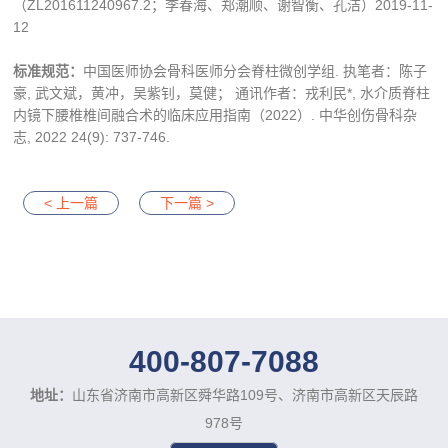
（ZL201611240967.2；李春海、郑潮顺、谢智衡、孔洁）2019-11-
12
标准规范：
中国医师协会骨科医师分会脊柱微创学组. 执笔者：陈子
豪, 武文斌，黄冲，吴紫钊，莫健； 通讯作者：戎利民*, 水介质脊柱
内镜下腰椎椎间融合术的临床应用指南（2022）. 中华创伤骨科杂
志, 2022 24(9): 737-746.
< 上一篇
下一篇 >
400-807-7088
地址：
山东省济南市高新区舜华路109号、济南市高新区天辰路
978号