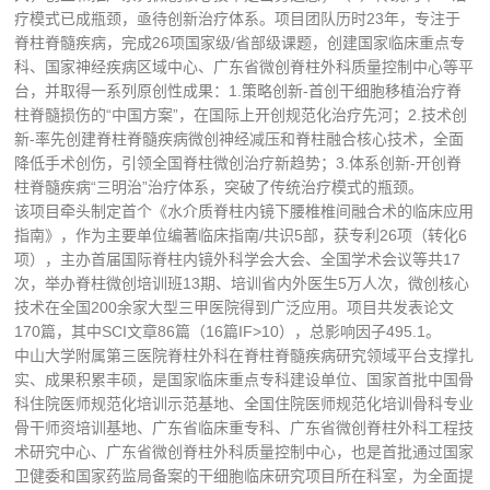
疗模式已成瓶颈，亟待创新治疗体系。项目团队历时23年，专注于
脊柱脊髓疾病，完成26项国家级/省部级课题，创建国家临床重点专
科、国家神经疾病区域中心、广东省微创脊柱外科质量控制中心等平
台，并取得一系列原创性成果：1.策略创新-首创干细胞移植治疗脊
柱脊髓损伤的“中国方案”，在国际上开创规范化治疗先河；2.技术创
新-率先创建脊柱脊髓疾病微创神经减压和脊柱融合核心技术，全面
降低手术创伤，引领全国脊柱微创治疗新趋势；3.体系创新-开创脊
柱脊髓疾病“三明治”治疗体系，突破了传统治疗模式的瓶颈。
该项目牵头制定首个《水介质脊柱内镜下腰椎椎间融合术的临床应用
指南》，作为主要单位编著临床指南/共识5部，获专利26项（转化6
项），主办首届国际脊柱内镜外科学会大会、全国学术会议等共17
次，举办脊柱微创培训班13期、培训省内外医生5万人次，微创核心
技术在全国200余家大型三甲医院得到广泛应用。项目共发表论文
170篇，其中SCI文章86篇（16篇IF>10），总影响因子495.1。
中山大学附属第三医院脊柱外科在脊柱脊髓疾病研究领域平台支撑扎
实、成果积累丰硕，是国家临床重点专科建设单位、国家首批中国骨
科住院医师规范化培训示范基地、全国住院医师规范化培训骨科专业
骨干师资培训基地、广东省临床重专科、广东省微创脊柱外科工程技
术研究中心、广东省微创脊柱外科质量控制中心，也是首批通过国家
卫健委和国家药监局备案的干细胞临床研究项目所在科室，为全面提