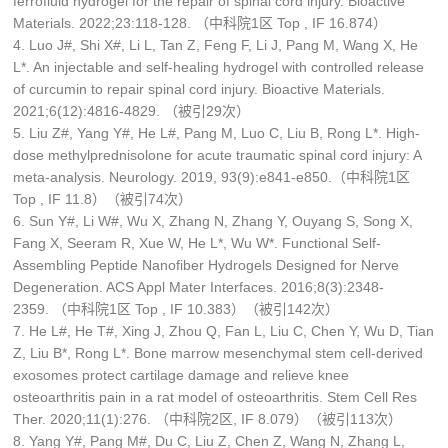
ferrofluid hydrogel for the repair of spinal cord injury. Bioactive
Materials. 2022;23:118-128. （中科院1区 Top , IF 16.874）
4. Luo J#, Shi X#, Li L, Tan Z, Feng F, Li J, Pang M, Wang X, He
L*. An injectable and self-healing hydrogel with controlled release
of curcumin to repair spinal cord injury. Bioactive Materials.
2021;6(12):4816-4829. （被引29次）
5. Liu Z#, Yang Y#, He L#, Pang M, Luo C, Liu B, Rong L*. High-
dose methylprednisolone for acute traumatic spinal cord injury: A
meta-analysis. Neurology. 2019, 93(9):e841-e850.（中科院1区
Top , IF 11.8）（被引74次）
6. Sun Y#, Li W#, Wu X, Zhang N, Zhang Y, Ouyang S, Song X,
Fang X, Seeram R, Xue W, He L*, Wu W*. Functional Self-
Assembling Peptide Nanofiber Hydrogels Designed for Nerve
Degeneration. ACS Appl Mater Interfaces. 2016;8(3):2348-
2359. （中科院1区 Top , IF 10.383）（被引142次）
7. He L#, He T#, Xing J, Zhou Q, Fan L, Liu C, Chen Y, Wu D, Tian
Z, Liu B*, Rong L*. Bone marrow mesenchymal stem cell-derived
exosomes protect cartilage damage and relieve knee
osteoarthritis pain in a rat model of osteoarthritis. Stem Cell Res
Ther. 2020;11(1):276. （中科院2区, IF 8.079）（被引113次）
8. Yang Y#, Pang M#, Du C, Liu Z, Chen Z, Wang N, Zhang L,