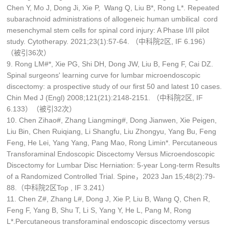
Chen Y, Mo J, Dong Ji, Xie P, Wang Q, Liu B*, Rong L*. Repeated
subarachnoid administrations of allogeneic human umbilical cord
mesenchymal stem cells for spinal cord injury: A Phase I/II pilot
study. Cytotherapy. 2021;23(1):57-64. （中科院2区, IF 6.196）
（被引36次）
9. Rong LM#*, Xie PG, Shi DH, Dong JW, Liu B, Feng F, Cai DZ.
Spinal surgeons' learning curve for lumbar microendoscopic
discectomy: a prospective study of our first 50 and latest 10 cases.
Chin Med J (Engl) 2008;121(21):2148-2151. （中科院2区, IF
6.133）（被引32次）
10. Chen Zihao#, Zhang Liangming#, Dong Jianwen, Xie Peigen,
Liu Bin, Chen Ruiqiang, Li Shangfu, Liu Zhongyu, Yang Bu, Feng
Feng, He Lei, Yang Yang, Pang Mao, Rong Limin*. Percutaneous
Transforaminal Endoscopic Discectomy Versus Microendoscopic
Discectomy for Lumbar Disc Herniation: 5-year Long-term Results
of a Randomized Controlled Trial. Spine，2023 Jan 15;48(2):79-
88.（中科院2区Top , IF 3.241）
11. Chen Z#, Zhang L#, Dong J, Xie P, Liu B, Wang Q, Chen R,
Feng F, Yang B, Shu T, Li S, Yang Y, He L, Pang M, Rong
L*.Percutaneous transforaminal endoscopic discectomy versus