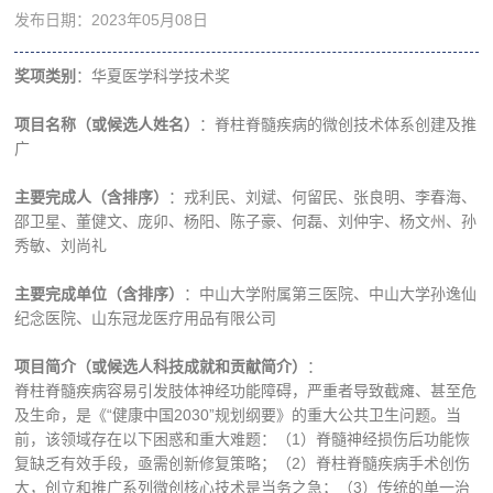
发布日期：2023年05月08日
奖项类别
：华夏医学科学技术奖
项目名称（或候选人姓名）
：脊柱脊髓疾病的微创技术体系创建及推
广
主要完成人（含排序）
：戎利民、刘斌、何留民、张良明、李春海、
邵卫星、董健文、庞卯、杨阳、陈子豪、何磊、刘仲宇、杨文州、孙
秀敏、刘尚礼
主要完成单位（含排序）
：中山大学附属第三医院、中山大学孙逸仙
纪念医院、山东冠龙医疗用品有限公司
项目简介（或候选人科技成就和贡献简介）
：
脊柱脊髓疾病容易引发肢体神经功能障碍，严重者导致截瘫、甚至危
及生命，是《“健康中国2030”规划纲要》的重大公共卫生问题。当
前，该领域存在以下困惑和重大难题：（1）脊髓神经损伤后功能恢
复缺乏有效手段，亟需创新修复策略；（2）脊柱脊髓疾病手术创伤
大，创立和推广系列微创核心技术是当务之急；（3）传统的单一治