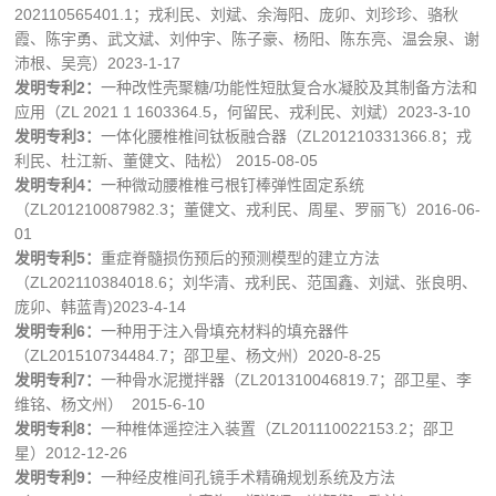
202110565401.1；戎利民、刘斌、余海阳、庞卯、刘珍珍、骆秋
霞、陈宇勇、武文斌、刘仲宇、陈子豪、杨阳、陈东亮、温会泉、谢
沛根、吴亮）2023-1-17
发明专利
2
：
一种改性壳聚糖/功能性短肽复合水凝胶及其制备方法和
应用（ZL 2021 1 1603364.5，何留民、戎利民、刘斌）2023-3-10
发明专利
3
：
一体化腰椎椎间钛板融合器（ZL201210331366.8；戎
利民、杜江新、董健文、陆松） 2015-08-05
发明专利
4
：
一种微动腰椎椎弓根钉棒弹性固定系统
（ZL201210087982.3；董健文、戎利民、周星、罗丽飞）2016-06-
01
发明专利
5
：
重症脊髓损伤预后的预测模型的建立方法
（ZL202110384018.6；刘华清、戎利民、范国鑫、刘斌、张良明、
庞卯、韩蓝青)2023-4-14
发明专利
6
：
一种用于注入骨填充材料的填充器件
（ZL201510734484.7；邵卫星、杨文州）2020-8-25
发明专利
7
：
一种骨水泥搅拌器（ZL201310046819.7；邵卫星、李
维铭、杨文州） 2015-6-10
发明专利
8
：
一种椎体遥控注入装置（ZL201110022153.2；邵卫
星）2012-12-26
发明专利
9
：
一种经皮椎间孔镜手术精确规划系统及方法