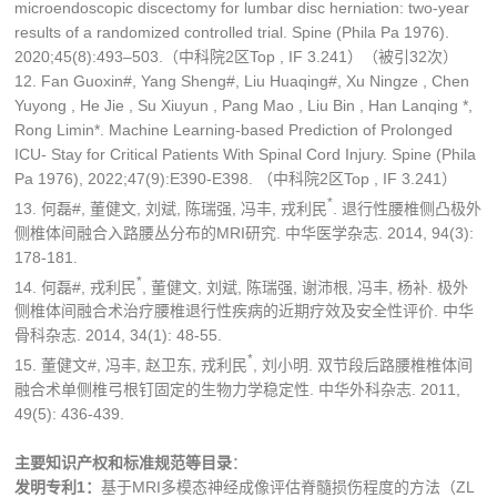
microendoscopic discectomy for lumbar disc herniation: two-year
results of a randomized controlled trial. Spine (Phila Pa 1976).
2020;45(8):493–503.（中科院2区Top , IF 3.241）（被引32次）
12. Fan Guoxin#, Yang Sheng#, Liu Huaqing#, Xu Ningze , Chen
Yuyong , He Jie , Su Xiuyun , Pang Mao , Liu Bin , Han Lanqing *,
Rong Limin*. Machine Learning-based Prediction of Prolonged
ICU- Stay for Critical Patients With Spinal Cord Injury. Spine (Phila
Pa 1976), 2022;47(9):E390-E398. （中科院2区Top , IF 3.241）
*
13. 何磊#, 董健文, 刘斌, 陈瑞强, 冯丰, 戎利民
. 退行性腰椎侧凸极外
侧椎体间融合入路腰丛分布的MRI研究. 中华医学杂志. 2014, 94(3):
178-181.
*
14. 何磊#, 戎利民
, 董健文, 刘斌, 陈瑞强, 谢沛根, 冯丰, 杨补. 极外
侧椎体间融合术治疗腰椎退行性疾病的近期疗效及安全性评价. 中华
骨科杂志. 2014, 34(1): 48-55.
*
15. 董健文#, 冯丰, 赵卫东, 戎利民
, 刘小明. 双节段后路腰椎椎体间
融合术单侧椎弓根钉固定的生物力学稳定性. 中华外科杂志. 2011,
49(5): 436-439.
主要知识产权和标准规范等目录
：
发明专利1：
基于MRI多模态神经成像评估脊髓损伤程度的方法（ZL