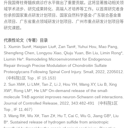
升我国脊柱脊髓疾病诊疗水平做出了重要贡献。这将显著推动相关领
域学术进步、研究成果转化、高端人才培养等工作。以首席研究者身
份承担国家重点研发计划项目、国家自然科学基金-广东联合基金重
点项目、广东省重点领域研发计划项目、广州市重点研发计划项目等
研究课题。
代表性论文（专著）目录
1. Xiumin Sun#, Haiqian Liu#, Zan Tan#, Yuhui Hou, Mao Pang,
Shengfeng Chen, Longyou Xiao, Qiuju Yuan, Bin Liu, Limin Rong*,
Liumin He*. Remodeling Microenvironment for Endogenous
Repair through Precise Modulation of Chondroitin Sulfate
Proteoglycans Following Spinal Cord Injury. Small, 2022, 2205012.
（中科院1区 Top , IF 15.153）
2. Sun XM#, Li LM#, Tan Z, Li J, Hou YH, Wang XY, Liu B, Xing
XW*, Rong LM*, He LM* On-demand release of the small-
molecule TrkB agonist improves neuron-Schwann cell interactions.
Journal of Controlled Release, 2022, 343:482-491 （中科院1区
Top , IF 11.467）
3. Wang R#, Wu X#, Tian Z#, Hu T, Cai C, Wu G, Jiang GB*, Liu
B*. Sustained release of hydrogen sulfide from anisotropic